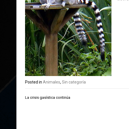
Posted in
Animales
,
Sin categoría
Navegación
La crisis gasística continúa
de
entradas