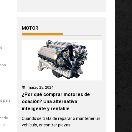
MOTOR
as
 son
a
marzo 25, 2024
¿Por qué comprar motores de
os para
ocasión? Una alternativa
inteligente y rentable
donde
Cuando se trata de reparar o mantener un
 el
vehículo, encontrar piezas