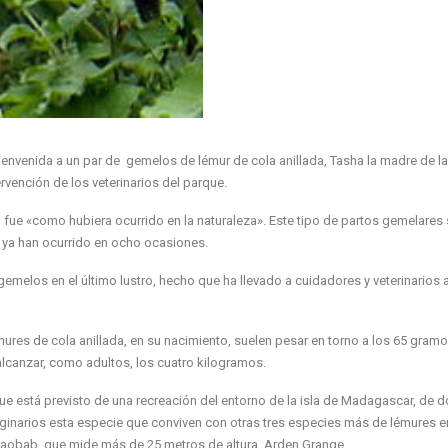
bienvenida a un par de gemelos de lémur de cola anillada, Tasha la madre de l
ervención de los veterinarios del parque.
 fue «como hubiera ocurrido en la naturaleza». Este tipo de partos gemelares
ya han ocurrido en ocho ocasiones.
gemelos en el último lustro, hecho que ha llevado a cuidadores y veterinarios 
ures de cola anillada, en su nacimiento, suelen pesar en torno a los 65 gram
lcanzar, como adultos, los cuatro kilogramos.
ue está previsto de una recreación del entorno de la isla de Madagascar, de 
ginarios esta especie que conviven con otras tres especies más de lémures en
Baobab, que mide más de 25 metros de altura.
Arden Grange
.