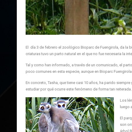
El día 3 de febrero el zoológico Bioparc de Fuengirola, da la 
criaturas tuvo un parto natural en el que no fue necesaria la int
Tal y como han informado, a través de un comunicado, el parto
poco comunes en esta especie, aunque en Bioparc Fuengirola 
En concreto, Tasha, que tiene casi 10 años, ha parido siempre 
estudiar por qué ocurre este fenómeno de forma tan reiterada.
Los lém
luego a
El parq
son ori
árbol 