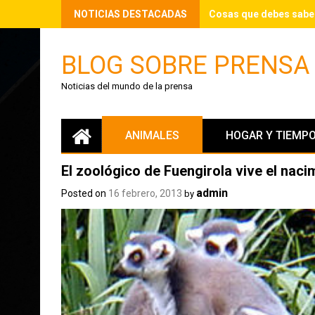
Skip
NOTICIAS DESTACADAS
Cosas que debes saber 
to
content
BLOG SOBRE PRENSA
Noticias del mundo de la prensa
ANIMALES
HOGAR Y TIEMPO
El zoológico de Fuengirola vive el naci
admin
Posted on
16 febrero, 2013
by