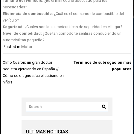
Tamaño del vehículo:
¿Es el mini coche adecuado para tus
necesidades?
Eficiencia de combustible:
¿Cuál es el consumo de combustible del
vehículo?
Seguridad:
¿Cuáles son las características de seguridad en el lugar?
Nivel de comodidad:
¿Qué tan cómodo te sentirás conduciendo un
automóvil tan pequeño?
Posted in
Motor
Navegación
Olmo Cuarón: un gran doctor
Términos de subrogación más
de
pediatra ejerciendo en España //
populares
entradas
Cómo se diagnostica el autismo en
niños
ULTIMAS NOTICIAS