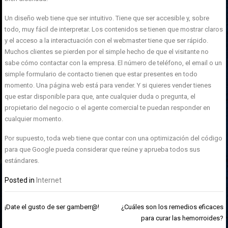
Un diseño web tiene que ser intuitivo. Tiene que ser accesible y, sobre
todo, muy fácil de interpretar. Los contenidos se tienen que mostrar claros
y el acceso a la interactuación con el webmaster tiene que ser rápido.
Muchos clientes se pierden por el simple hecho de que el visitante no
sabe cómo contactar con la empresa. El número de teléfono, el email o un
simple formulario de contacto tienen que estar presentes en todo
momento. Una página web está para vender. Y si quieres vender tienes
que estar disponible para que, ante cualquier duda o pregunta, el
propietario del negocio o el agente comercial te puedan responder en
cualquier momento.
Por supuesto, toda web tiene que contar con una optimización del código
para que Google pueda considerar que reúne y aprueba todos sus
estándares.
Posted in
Internet
Navegación
¡Date el gusto de ser gamberr@!
¿Cuáles son los remedios eficaces
de
para curar las hemorroides?