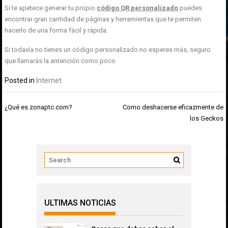
Si te apetece generar tu propio
código QR personalizado
puedes
encontrar gran cantidad de páginas y herramientas que te permiten
hacerlo de una forma fácil y rápida.
Si todavía no tienes un código personalizado no esperes más, seguro
que llamarás la antención como poco
Posted in
Internet
Navegación
¿Qué es zonaptc.com?
Como deshacerse eficazmente de
de
los Geckos
entradas
ULTIMAS NOTICIAS