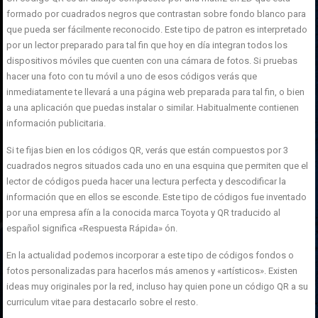
formado por cuadrados negros que contrastan sobre fondo blanco para
que pueda ser fácilmente reconocido. Este tipo de patron es interpretado
por un lector preparado para tal fin que hoy en día integran todos los
dispositivos móviles que cuenten con una cámara de fotos. Si pruebas
hacer una foto con tu móvil a uno de esos códigos verás que
inmediatamente te llevará a una página web preparada para tal fin, o bien
a una aplicación que puedas instalar o similar. Habitualmente contienen
información publicitaria.
Si te fijas bien en los códigos QR, verás que están compuestos por 3
cuadrados negros situados cada uno en una esquina que permiten que el
lector de códigos pueda hacer una lectura perfecta y descodificar la
información que en ellos se esconde. Este tipo de códigos fue inventado
por una empresa afín a la conocida marca Toyota y QR traducido al
español significa «Respuesta Rápida» ón.
En la actualidad podemos incorporar a este tipo de códigos fondos o
fotos personalizadas para hacerlos más amenos y «artísticos». Existen
ideas muy originales por la red, incluso hay quien pone un código QR a su
curriculum vitae para destacarlo sobre el resto.