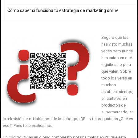
Cómo saber si funciona tu estrategia de marketing online
Seguro que los
has visto muchas
veces pero nunca
has caído en qué
significan o para
qué valen. Sobre
todo los verás en
muchos
establecimientos,
en carteles, en
productos del
supermercado, en
la televisión, etc. Hablamos de los códigos QR …y te preguntarás ¿Qué es
eso?. Pues te lo explicamos:
Un código QR es un dibujo compuesto por una matriz en 2D que está