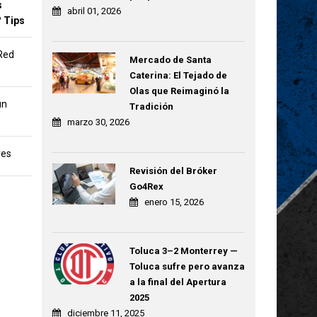
s
abril 01, 2026
? Tips
Red
Mercado de Santa
Caterina: El Tejado de
Olas que Reimaginó la
un
Tradición
marzo 30, 2026
res
Revisión del Bróker
Go4Rex
enero 15, 2026
Toluca 3–2 Monterrey —
Toluca sufre pero avanza
a la final del Apertura
2025
diciembre 11, 2025