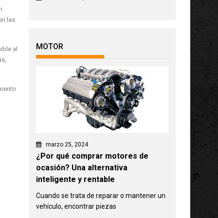
n
en las
MOTOR
ible al
ás,
omento
marzo 25, 2024
¿Por qué comprar motores de
ocasión? Una alternativa
inteligente y rentable
Cuando se trata de reparar o mantener un
vehículo, encontrar piezas