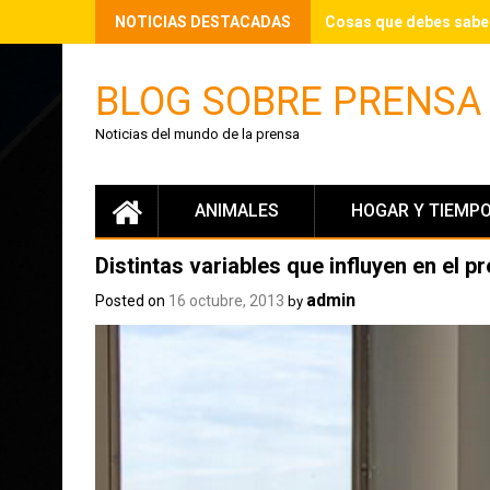
Skip
NOTICIAS DESTACADAS
Cosas que debes saber 
to
content
BLOG SOBRE PRENSA
Noticias del mundo de la prensa
ANIMALES
HOGAR Y TIEMPO
Distintas variables que influyen en el p
admin
Posted on
16 octubre, 2013
by