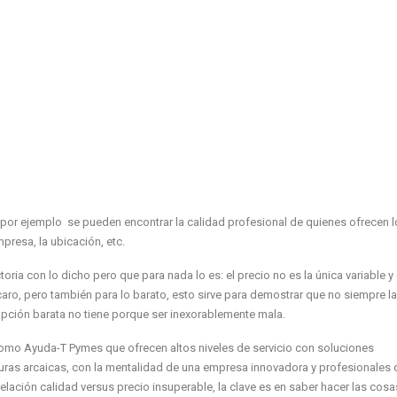
que por ejemplo se pueden encontrar la calidad profesional de quienes ofrecen 
mpresa, la ubicación, etc.
oria con lo dicho pero que para nada lo es: el precio no es la única variable y 
lo caro, pero también para lo barato, esto sirve para demostrar que no siempre l
opción barata no tiene porque ser inexorablemente mala.
como Ayuda-T Pymes que ofrecen altos niveles de servicio con soluciones
cturas arcaicas, con la mentalidad de una empresa innovadora y profesionales 
elación calidad versus precio insuperable, la clave es en saber hacer las cosa